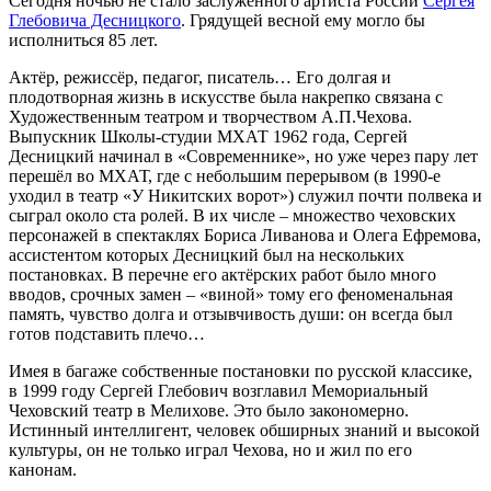
Сегодня ночью не стало заслуженного артиста России
Сергея
Глебовича Десницкого
. Грядущей весной ему могло бы
исполниться 85 лет.
Актёр, режиссёр, педагог, писатель… Его долгая и
плодотворная жизнь в искусстве была накрепко связана с
Художественным театром и творчеством А.П.Чехова.
Выпускник Школы-студии МХАТ 1962 года, Сергей
Десницкий начинал в «Современнике», но уже через пару лет
перешёл во МХАТ, где с небольшим перерывом (в 1990-е
уходил в театр «У Никитских ворот») служил почти полвека и
сыграл около ста ролей. В их числе – множество чеховских
персонажей в спектаклях Бориса Ливанова и Олега Ефремова,
ассистентом которых Десницкий был на нескольких
постановках. В перечне его актёрских работ было много
вводов, срочных замен – «виной» тому его феноменальная
память, чувство долга и отзывчивость души: он всегда был
готов подставить плечо…
Имея в багаже собственные постановки по русской классике,
в 1999 году Сергей Глебович возглавил Мемориальный
Чеховский театр в Мелихове. Это было закономерно.
Истинный интеллигент, человек обширных знаний и высокой
культуры, он не только играл Чехова, но и жил по его
канонам.