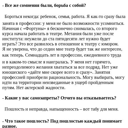
- Все же сомнения были, борьба с собой?
 Бороться некогда: ребенок, семья, работа. Я как-то сразу была
занята в профессии: у меня не было возможности усомниться.
Начиная с «Фортуны» я бесконечно снималась, со второго
курса начала работать в театре. Метания были уже после
института: неужели до ста пятидесяти лет нужно будет
играть? Это все развилось в отношение к театру с юмором.
Я не уверена, что до седин мне театр будет так же интересен,
как теперь. Семнадцать лет в профессии, ежедневного труда 
и в каком-то смысле я наигралась. У меня нет горячего,
непреодолимого желания хвататься за все подряд. Нет уже
юношеского «дайте мне скорее всего и сразу». Занятия
профессией приобрели рациональность. Могу выбирать, могу
идти на территории неизведанные в ущерб пройденным
путям. Нет актерской жадности.
- Какие у вас самозапреты? Отчего вы отказываетесь?
 Пошлость и неправда, напыщенность – вот табу для меня.
- Что такое пошлость? Под пошлостью каждый понимает
разное.