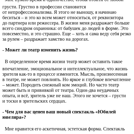
грусти. Грустно в профессии становится
от непрофессионализма. Я этого не выношу, я начинаю
беситься – и это ко всем может относиться, от реквизитора
до партнера или режиссера. В жизни меня раздражает больше
всего синдром охранника: от бабушек до людей в форме. Это
повсеместно, и это страшно. Еще – хоть и сама веду себя резко
за рулем – раздражает хамство на дорогах.
- Может ли театр изменить жизнь?
 В определенное время жизни театр может оставить такое
впечатление, эмоциональное и интеллектуальное, что жизнь
зрителя как-то в процессе изменится. Мысль, произнесенная
в театре, не может повлиять. Но яркое и глубокое впечатление
– может. Породить снежный ком эмоций. Но часто театр
может быть и прививкой от театра. Один-два неудачных
опыта, и всё, зритель уже не наш. Этого не хочется – грусти
и тоски в зрительских сердцах.
- Чем для вас ценен ваш новый спектакль «Юбилей
ювелира»?
 Мне нравится его аскетичная, эстетская форма. Спектакль