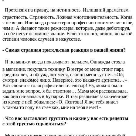
 Претензия на правду, на истинность. Излишний драматизм,
страстность. Странность. Ложная многозначительность. Когда
я не верю. Или когда режиссер в профессии понимает меньше,
чем я. А бывают такие режиссеры, которые, даже дебютируя,
в себе несут огромное знание. Если этого нет, видно, до какой
степени человек случаен в искусстве.
- Самая странная зрительская реакция в вашей жизни?
 Я ненавижу, когда показывают пальцем. Однажды стояла
в магазине, покупала технику. В метре от меня стоит пара
средних лет, и обсуждают меня, словно меня тут нет. «Ой,
смотри: знакомое лицо. Наверное, это какая-то артистка…»
Вот словно я голография или телевизор! Ну, можно было
задать мне вопрос, я бы ответила… Мама моя рассказывала,
как она снималась в Бутырке. И там реальные заключенные
из камер с ней общались: «О, Левтова! Я же тебя видел
в таком-то году на съемках, мне на тебя везет!»
- Что вас заставляет грустить и какие у вас есть рецепты
с этой грустью справляться?
 Мне нужно время и одиночество, чтобы отойти от любой