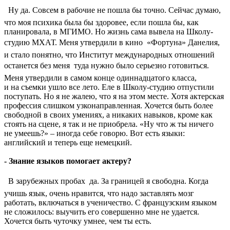
 Ну да. Совсем в рабочие не пошла бы точно. Сейчас думаю,
что моя психика была бы здоровее, если пошла бы, как
планировала, в МГИМО. Но жизнь сама вывела на Школу-
студию МХАТ. Меня утвердили в кино  «Фортуна» Данелия,
и стало понятно, что Институт международных отношений
останется без меня  туда нужно было серьезно готовиться.
Меня утвердили в самом конце одиннадцатого класса,
и на съемки ушло все лето. Еле в Школу-студию отпустили
поступать. Но я не жалею, что я на этом месте. Хотя актерская
профессия слишком узконаправленная. Хочется быть более
свободной в своих умениях, а никаких навыков, кроме как
стоять на сцене, я так и не приобрела. «Ну что ж ты ничего
не умеешь?» – иногда себе говорю. Вот есть языки:
английский и теперь еще немецкий.
- Знание языков помогает актеру?
 В зарубежных пробах  да. За границей я свободна. Когда
учишь язык, очень нравится, что надо заставлять мозг
работать, включаться в ученичество. С французским языком
не сложилось: выучить его совершенно мне не удается.
Хочется быть чуточку умнее, чем ты есть.