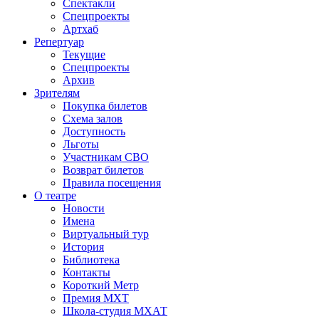
Спектакли
Спецпроекты
Артхаб
Репертуар
Текущие
Спецпроекты
Архив
Зрителям
Покупка билетов
Схема залов
Доступность
Льготы
Участникам СВО
Возврат билетов
Правила посещения
О театре
Новости
Имена
Виртуальный тур
История
Библиотека
Контакты
Короткий Метр
Премия МХТ
Школа-студия МХАТ