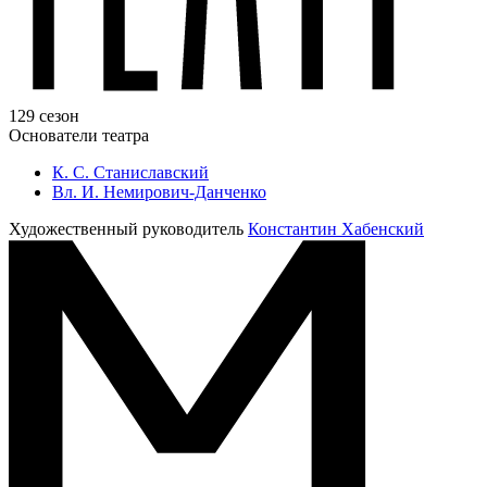
129 сезон
Основатели театра
К. С. Станиславский
Вл. И. Немирович-Данченко
Художественный руководитель
Константин Хабенский