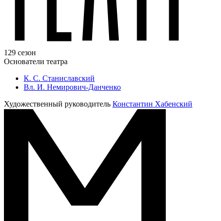
129 сезон
Основатели театра
К. С. Станиславский
Вл. И. Немирович-Данченко
Художественный руководитель
Константин Хабенский