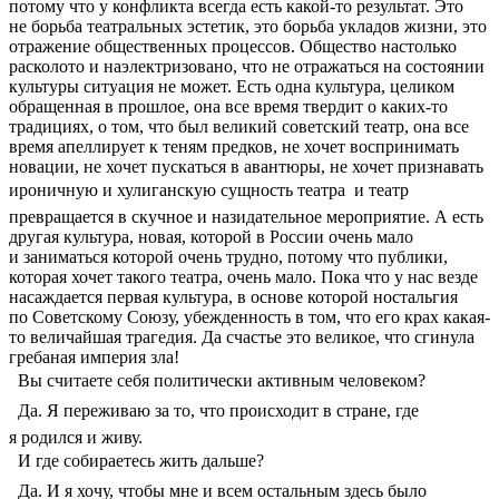
потому что у конфликта всегда есть какой-то результат. Это
не борьба театральных эстетик, это борьба укладов жизни, это
отражение общественных процессов. Общество настолько
расколото и наэлектризовано, что не отражаться на состоянии
культуры ситуация не может. Есть одна культура, целиком
обращенная в прошлое, она все время твердит о каких-то
традициях, о том, что был великий советский театр, она все
время апеллирует к теням предков, не хочет воспринимать
новации, не хочет пускаться в авантюры, не хочет признавать
ироничную и хулиганскую сущность театра  и театр
превращается в скучное и назидательное мероприятие. А есть
другая культура, новая, которой в России очень мало
и заниматься которой очень трудно, потому что публики,
которая хочет такого театра, очень мало. Пока что у нас везде
насаждается первая культура, в основе которой ностальгия
по Советскому Союзу, убежденность в том, что его крах какая-
то величайшая трагедия. Да счастье это великое, что сгинула
гребаная империя зла!
 Вы считаете себя политически активным человеком?
 Да. Я переживаю за то, что происходит в стране, где
я родился и живу.
 И где собираетесь жить дальше?
 Да. И я хочу, чтобы мне и всем остальным здесь было