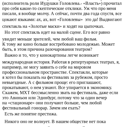
(исполнитель роли Иудушки Головлева.- «Власть») прочитал
про себя какие-то скептические отклики. Уж что про меня
писали, я вообще молчу. А сейчас, почти два года спустя, все
цокают языками: ах, ах, вот «Головлевы»  это да! Выдвигают
спектакль на «Золотые маски» и ходят на цыпочках.
 Но этот спектакль идет на малой сцене. Его все равно
увидит меньше зрителей, чем любой ваш фильм.
К тому же кино больше востребовано молодежью. Может
быть, в этом причина разочарования театром?
 Важно и то, что у кинокартины легче возникает
международная история. Работая в репертуарных театрах, я,
например, не могу заявить о себе на мировом
профессиональном пространстве. Спектакли, которые
я хотел бы показать на фестивалях за рубежом, просто
невыездные. А с фильмом проще: его приглашают,
прокатывают, о нем узнают. Все упирается в экономику.
Скажем, МХТ бессмысленно звать на фестиваль, даже если
это Авиньон или Эдинбург, потому что за один вечер
на «стационаре» они получают больше, чем любой
фестивальный гонорар. Зачем им ехать?
 Есть же понятие престижа.
 Никого оно не волнует. В нашем обществе нет пока