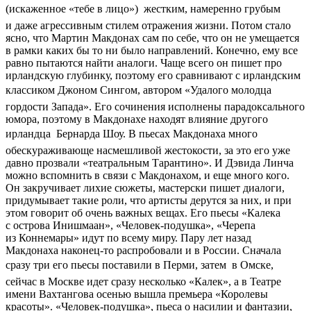
(искаженное «тебе в лицо»)  жестким, намеренно грубым
и даже агрессивным стилем отражения жизни. Потом стало
ясно, что Мартин Макдонах сам по себе, что он не умещается
в рамки каких бы то ни было направлений. Конечно, ему все
равно пытаются найти аналоги. Чаще всего он пишет про
ирландскую глубинку, поэтому его сравнивают с ирландским
классиком Джоном Сингом, автором «Удалого молодца 
гордости Запада». Его сочинения исполнены парадоксального
юмора, поэтому в Макдонахе находят влияние другого
ирландца  Бернарда Шоу. В пьесах Макдонаха много
обескураживающе насмешливой жестокости, за это его уже
давно прозвали «театральным Тарантино». И Дэвида Линча
можно вспомнить в связи с Макдонахом, и еще много кого.
Он закручивает лихие сюжеты, мастерски пишет диалоги,
придумывает такие роли, что артисты дерутся за них, и при
этом говорит об очень важных вещах. Его пьесы «Калека
с острова Инишмаан», «Человек-подушка», «Черепа
из Коннемары» идут по всему миру. Пару лет назад
Макдонаха наконец-то распробовали и в России. Сначала
сразу три его пьесы поставили в Перми, затем  в Омске,
сейчас в Москве идет сразу несколько «Калек», а в Театре
имени Вахтангова осенью вышла премьера «Королевы
красоты». «Человек-подушка», пьеса о насилии и фантазии,