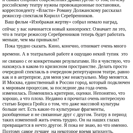
российскому театру нужны провокационные постановки,
корреспонденту «Власти» Роману Должанскому рассказал
режиссер спектакля Кирилл Серебренников.
 Ваш фильм «Изображая жертву» собрал немало наград,
сейчас у вас начинается новый кинопроект. Означает ли это,
что в театре режиссер Серебренников теперь будет работать
меньше, чем мы привыкли?
 Пока трудно сказать. Кино, конечно, отнимает очень много
времени. А в театральной работе я ощущаю некий тупик  это
не связано с ее конкретными результатами. Но я чувствую, что
нахожусь в каком-то кризисном пространстве. Делать просто
очередной спектакль в очередном репертуарном театре, равно
как и в антрепризе, для меня уже неактуально. Мир меняется.
И Москва, единственный в России город, который подключен
к мировым процессам, за последние два года очень
изменилась. Поменялись критерии, оценки. Непонятно, что
хорошо, а что плохо. Недавно я прочитал очень интересную
статью Бориса Гройса о том, что даже массовой культуры
больше нет. Есть какие-то культурные фрагменты,
разобщенные и не связанные друг с другом. Театру в период
таких изменений жить очень трудно. Он на наших глазах
превращается в нечто другое. Я пока не знаю, во что именно.
Поэтому самое лучшее  на некоторое время затихнуть,