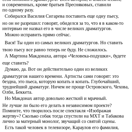
и современных, кроме братьев Пресняковых, ставили
по одному разу.
 Собирался Василия Сигарева поставить еще одну пьесу,
но он не разрешил: говорят, обиделся за то, что я в каком-то
интервью не назвал его в числе великих драматургов.
 Можно исправить прямо сейчас.
 Вася! Ты один из самых великих драматургов. Но ставить
твою пьесу все равно теперь не буду. Не сложилось.
 А Мартина Макдонаха, автора «Человека-подушки», будете
еще ставить?
 Думаю, да. Вот он действительно один из великих
драматургов нашего времени. Артисты сами говорят: это
бездна, это пьеса, которую копать и копать. Глубочайший,
труднейший драматург. Ничем не проще Островского, Чехова,
Олби, Беккета.
 Но Макдонах автор довольно жесткий и мрачный.
Не лучше ли было его делать в независимом проекте?
Помните, что творилось после спектакля «Изображая
жертву»? Сколько собак тогда спустили на МХТ и Табакова
лично за матерный монолог, звучащий со святой сцены.
 Есть такой человек в телевизоре, Караулов его фамилия,