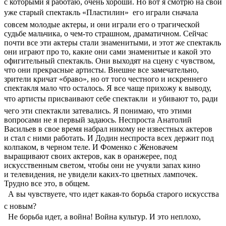
с которыми я работаю, очень хороши. Но вот я смотрю на свой
уже старый спектакль «Пластилин»  его играли сначала
совсем молодые актеры, и они играли его о трагической
судьбе мальчика, о чем-то страшном, драматичном. Сейчас
почти все эти актеры стали знаменитыми, и этот же спектакль
они играют про то, какие они сами знаменитые и какой это
офигительный спектакль. Они выходят на сцену с чувством,
что они прекрасные артисты. Внешне все замечательно,
зрители кричат «браво», но от того честного и искреннего
спектакля мало что осталось. Я все чаще прихожу к выводу,
что артисты присваивают себе спектакли  и убивают то, ради
чего эти спектакли затевались. Я понимаю, что этими
вопросами не я первый задаюсь. Неспроста Анатолий
Васильев в свое время набрал никому не известных актеров
и стал с ними работать. И Додин неспроста всех держит под
колпаком, в черном теле. И Фоменко с Женовачем
выращивают своих актеров, как в оранжерее, под
искусственным светом, чтобы они не учуяли запах кино
и телевидения, не увидели каких-то цветных лампочек.
Трудно все это, в общем.
 А вы чувствуете, что идет какая-то борьба старого искусства
с новым?
 Не борьба идет, а война! Война культур. И это неплохо,