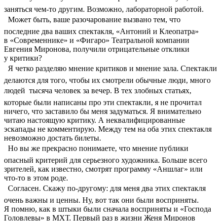
заняться чем-то другим. Возможно, лабораторной работой.
 Может быть, ваше разочарование вызвано тем, что
последние два ваших спектакля, «Антоний и Клеопатра»
в «Современнике» и «Фигаро» Театральной компании
Евгения Миронова, получили отрицательные отклики
у критики?
 Я четко разделяю мнение критиков и мнение зала. Спектакли
делаются для того, чтобы их смотрели обычные люди, много
людей  тысяча человек за вечер. В тех злобных статьях,
которые были написаны про эти спектакли, я не прочитал
ничего, что заставило бы меня задуматься. Я внимательно
читаю настоящую критику. А неквалифицированные
эскапады не комментирую. Между тем на оба этих спектакля
невозможно достать билеты.
 Но вы же прекрасно понимаете, что мнение публики
опасный критерий для серьезного художника. Больше всего
зрителей, как известно, смотрят программу «Аншлаг» или
что-то в этом роде.
 Согласен. Скажу по-другому: для меня два этих спектакля
очень важны и ценны. Ну, вот так они были восприняты.
Я помню, как в штыки были сначала восприняты и «Господа
Головлевы» в МХТ. Первый раз в жизни Женя Миронов