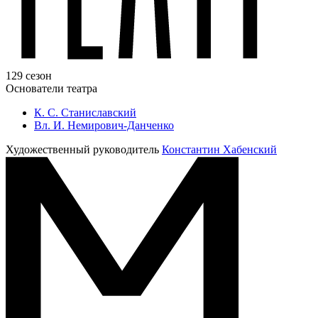
129 сезон
Основатели театра
К. С. Станиславский
Вл. И. Немирович-Данченко
Художественный руководитель
Константин Хабенский