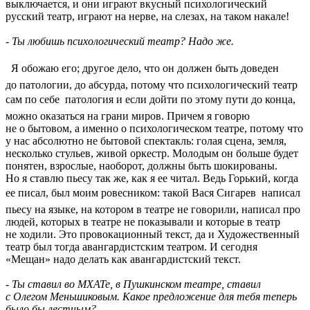
выключается, и они играют вкусный психологический
русский театр, играют на нерве, на слезах, на таком накале!
- Ты любишь психологический театр? Надо же.
 Я обожаю его; другое дело, что он должен быть доведен
до патологии, до абсурда, потому что психологический театр
сам по себе  патология и если дойти по этому пути до конца,
можно оказаться на грани миров. Причем я говорю
не о бытовом, а именно о психологическом театре, потому что
у нас абсолютно не бытовой спектакль: голая сцена, земля,
несколько стульев, живой оркестр. Молодым он больше будет
понятен, взрослые, наоборот, должны быть шокированы.
Но я ставлю пьесу так же, как я ее читал. Ведь Горький, когда
ее писал, был моим ровесником: такой Вася Сигарев  написал
пьесу на языке, на котором в театре не говорили, написал про
людей, которых в театре не показывали и которые в театр
не ходили. Это провокационный текст, да и Художественный
театр был тогда авангардистским театром. И сегодня
«Мещан» надо делать как авангардистский текст.
- Ты ставил во МХАТе, в Пушкинском театре, ставил
с Олегом Меньшиковым. Какое предложение для тебя теперь
было бы лестным?