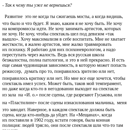
- Так к чему ты уже не вернешься?
 Развитие  это не когда ты сжигаешь мосты, а когда видишь,
что было и что будет. Я знаю, каким я не хочу быть. Не хочу
на компромиссы идти. Не хочу занимать артистов, которых
не хочу. Не хочу, чтобы спектакль шел под девизом «так
вышло». Хочу максимализм в себе воспитать. Мне не хватает
жесткости, я жалею артистов, мне жалко травмировать
их психику. Я работаю для них психоневрологом, а надо
переступать через жалость. Ведь вся русская школа
безжалостна, полна патологии, и это в ней прекрасно. И есть
еще самая чудовищная зависимость, в которую может попасть
режиссер,  думать про то, понравилось зрителю или нет,
понравилось критику или нет. Но мне все еще хочется, чтобы
спектакль имел успех. Может быть, таков мой темперамент,
но даже когда кто-то в негодовании выходит на спектакле
из зала  на «И. о.» после сцены, где разрезают Гуськова, или
на «Пластилине» после сцены изнасилования мальчика,  меня
это заводит. Наверное, в каждом спектакле должна быть
сцена, когда кто-нибудь да уйдет. На «Мещанах», когда
их поставили в 1902 году, кстати говоря, была конная
полиция: людей трясло, они после спектакля шли что-то там