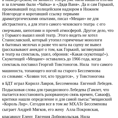
и за плечами были «Чайка» и «Дядя Ваня». Да и сам Горький,
проживавший под полицейским надзором в Нижнем
Новгороде и коротавший ссылку первыми
драматургическими опытами, писал «Мещан» не для
абстрактного, а для этого самого чеховского театра  с его
сверчками, шепотами и прочей атмосферой. Другое дело, что
у Горького вышел иной театр. Этого видеть не хотел
Станиславский, который утопил горячечные монологи
в бытовых мелочах и разве что кота на сцену не вывел
(рассказывают анекдот о том, как Горький, заглянувший
в театр на спектакль, ушел, обронив: «Какая скукотища!»).
Скукотищей «Мещане» оставались до 1966 года, когда
спектакль поставил Георгий Товстоногов. Нила  того самого
машиниста, топающего ногой на старого Бессеменова
со словами: «Хозяин тот, кто трудится»,  у Товстоногова
в БДТ играл Кирилл Лавров, Бессеменова  Евгений Лебедев.
Подыскивая слова для грандиозного Лебедева (Гамлет, что
пытается восстановить разорванную связь времен, Саваоф),
критики нашли определение и для самой пьесы:"мещанский
«Король Лир». Сегодня все в том же МХАТе Бессеменова
сыграет Андрей Мягков, его жену  Алла Покровская,
красавицу Елену  Евгения Добровольская, Нила 