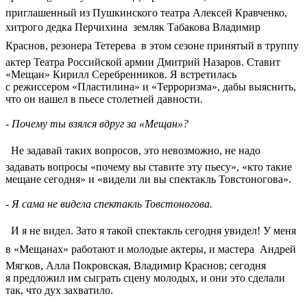
приглашенный из Пушкинского театра Алексей Кравченко,
хитрого дедка Перчихина  земляк Табакова Владимир
Краснов, резонера Тетерева  в этом сезоне принятый в труппу
актер Театра Российской армии Дмитрий Назаров. Ставит
«Мещан» Кирилл Серебренников. Я встретилась
с режиссером «Пластилина» и «Терроризма», дабы выяснить,
что он нашел в пьесе столетней давности.
- Почему ты взялся вдруг за «Мещан»?
 Не задавай таких вопросов, это невозможно, не надо
задавать вопросы «почему вы ставите эту пьесу», «кто такие
мещане сегодня» и «видели ли вы спектакль Товстоногова».
- Я сама не видела спектакль Товстоногова.
 И я не видел. Зато я такой спектакль сегодня увидел! У меня
в «Мещанах» работают и молодые актеры, и мастера  Андрей
Мягков, Алла Покровская, Владимир Краснов; сегодня
я предложил им сыграть сцену молодых, и они это сделали
так, что дух захватило.