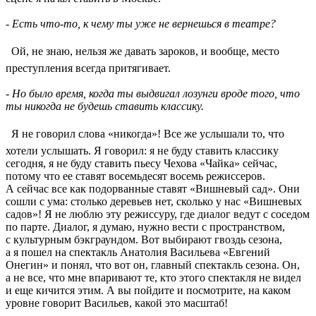
- Есть что-то, к чему ты уже не вернешься в театре?
 Ой, не знаю, нельзя же давать зароков, и вообще, место
преступления всегда притягивает.
- Но было время, когда ты выдвигал лозунги вроде того, что
ты никогда не будешь ставить классику.
 Я не говорил слова «никогда»! Все же услышали то, что
хотели услышать. Я говорил: я не буду ставить классику
сегодня, я не буду ставить пьесу Чехова «Чайка» сейчас,
потому что ее ставят восемьдесят восемь режиссеров.
А сейчас все как подорванные ставят «Вишневый сад». Они
сошли с ума: столько деревьев нет, сколько у нас «Вишневых
садов»! Я не люблю эту режиссуру, где диалог ведут с соседом
по парте. Диалог, я думаю, нужно вести с пространством,
с культурным бэкграундом. Вот выбирают гвоздь сезона,
а я пошел на спектакль Анатолия Васильева «Евгений
Онегин» и понял, что вот он, главный спектакль сезона. Он,
а не все, что мне впаривают те, кто этого спектакля не видел
и еще кичится этим. А вы пойдите и посмотрите, на каком
уровне говорит Васильев, какой это масштаб!