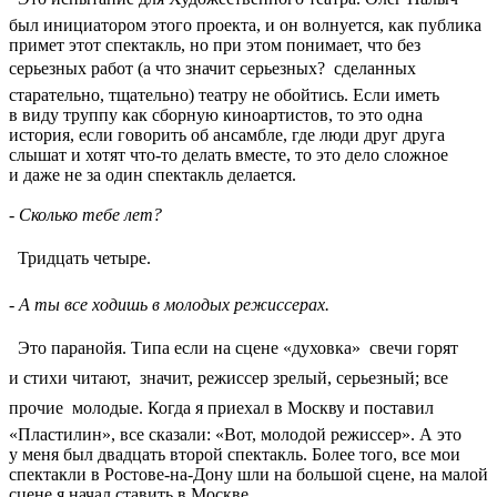
был инициатором этого проекта, и он волнуется, как публика
примет этот спектакль, но при этом понимает, что без
серьезных работ (а что значит серьезных?  сделанных
старательно, тщательно) театру не обойтись. Если иметь
в виду труппу как сборную киноартистов, то это одна
история, если говорить об ансамбле, где люди друг друга
слышат и хотят что-то делать вместе, то это дело сложное
и даже не за один спектакль делается.
- Сколько тебе лет?
 Тридцать четыре.
- А ты все ходишь в молодых режиссерах.
 Это паранойя. Типа если на сцене «духовка»  свечи горят
и стихи читают,  значит, режиссер зрелый, серьезный; все
прочие  молодые. Когда я приехал в Москву и поставил
«Пластилин», все сказали: «Вот, молодой режиссер». А это
у меня был двадцать второй спектакль. Более того, все мои
спектакли в Ростове-на-Дону шли на большой сцене, на малой
сцене я начал ставить в Москве.