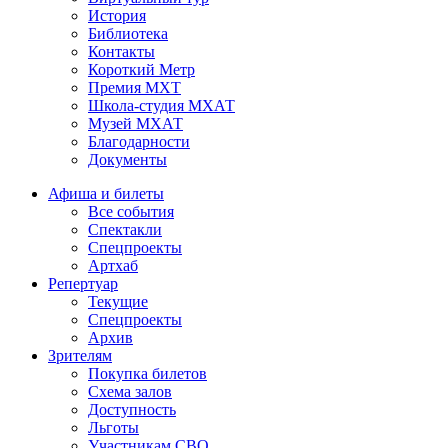
История
Библиотека
Контакты
Короткий Метр
Премия МХТ
Школа-студия МХАТ
Музей МХАТ
Благодарности
Документы
Афиша и билеты
Все события
Спектакли
Спецпроекты
Артхаб
Репертуар
Текущие
Спецпроекты
Архив
Зрителям
Покупка билетов
Схема залов
Доступность
Льготы
Участникам СВО