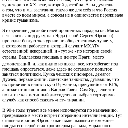
ту историю в XX веке, которой достойна. А ты думаешь
о том, что и мы заслужили такую же для себя и что Россия
вместе со всем миром, а совсем не в одиночестве переживала
кризис гуманизма.
Это зрелище для любителей ироничных парадоксов. Мягко
взяв зрителя под руку, пан Ярда (герой Сергея Юрского)
проводит беглую экскурсию по общественному туалету,
в котором он работает и который служит МХАТу
естественной декорацией, и - тут же - по истории своей
страны. Вацлавская площадь в центре Праги  место
демонстраций, и, как видно из пьесы, все, кто забегает под
площадь опростаться, даже здесь не оставляют попыток
заняться политикой. Кучка чешских пионеров, демагог
Дубчек, первые хиппи, советские танкисты, думавшие, что
их привезли в нацистскую Германию, прячущийся от КГБ,
а позже от поклонников Вацлав Гавел. Сам Ярда еще тот
политик: как истинный диссидент он выбрал сортирную
службу как способ сказать «нет» тирании.
В 90-е годы туалет все менее используется по назначению,
превращаясь в место встреч потерянной интеллигенции. Тут
стильная ирония Юрского дает максимально возможные
плоды: его герой стал хроникером распада, морального