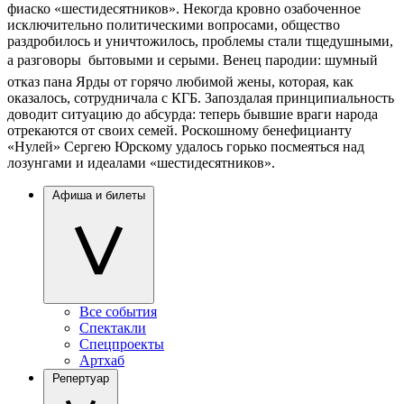
фиаско «шестидесятников». Некогда кровно озабоченное
исключительно политическими вопросами, общество
раздробилось и уничтожилось, проблемы стали тщедушными,
а разговоры  бытовыми и серыми. Венец пародии: шумный
отказ пана Ярды от горячо любимой жены, которая, как
оказалось, сотрудничала с КГБ. Запоздалая принципиальность
доводит ситуацию до абсурда: теперь бывшие враги народа
отрекаются от своих семей. Роскошному бенефицианту
«Нулей» Сергею Юрскому удалось горько посмеяться над
лозунгами и идеалами «шестидесятников».
Афиша и билеты
Все события
Спектакли
Спецпроекты
Артхаб
Репертуар