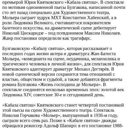
премьерой Юрия Квятковского «Кабала святош». В спектакле
по мотивам одноименной пьесы Булгакова, написанной почти
сто лет назад специально для Художественного театра,
Мольера сыграет худрук МХТ Константин Хабенский, а в
роли Людовика Великого, считавшегося покровителем
балетного искусства, на драматической сцене дебютирует
Николай Цискаридзе – под псевдонимом Максим Николаев.
Жанр постановки определили как трагифарс.
Булгаковскую «Кабалу святош», которая рассказывает о
последних годах жизни актера и драматурга Жан-Батиста
Мольера, «комедианта на сцене, неудачника, меланхолика и
трагического человека в личной жизни», для спектакля Юрия
Квятковского адаптирует драматург Михаил Дегтярёв. В
новой сценической версии сохранится тема отношений с
властью, обществом и судьбой, а также добавятся фрагменты
романа Булгакова «Жизнь господина де Мольера». В
спектакле соединятся несколько временных эпох: золотой век
Людовика XIV, советские 30-е и сегодняшний день.
«Кабала святош» Квятковского станет четвертой постановкой
этой пьесы на сцене Художественного театра. Спектакль
Николая Горчакова «Мольер», выпущенный в 1936-м году,
сыграли всего семь раз. Позже к «Кабале святош» дважды
обращался режиссер Адольф Шапиро: в его постановке 1988-