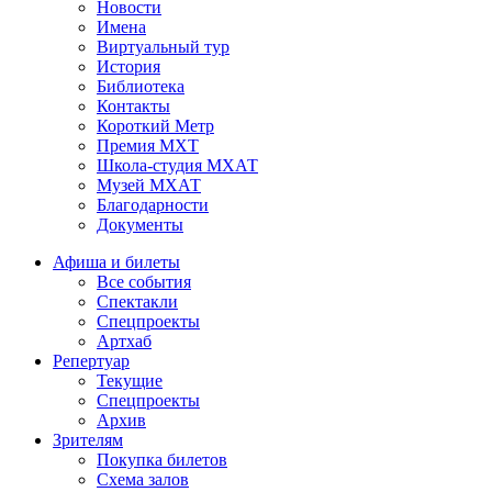
Новости
Имена
Виртуальный тур
История
Библиотека
Контакты
Короткий Метр
Премия МХТ
Школа-студия МХАТ
Музей МХАТ
Благодарности
Документы
Афиша и билеты
Все события
Спектакли
Спецпроекты
Артхаб
Репертуар
Текущие
Спецпроекты
Архив
Зрителям
Покупка билетов
Схема залов