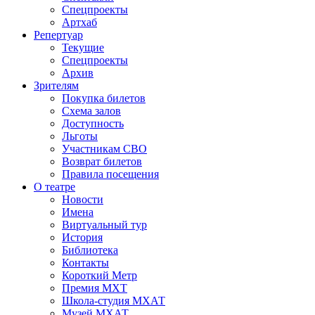
Спецпроекты
Артхаб
Репертуар
Текущие
Спецпроекты
Архив
Зрителям
Покупка билетов
Схема залов
Доступность
Льготы
Участникам СВО
Возврат билетов
Правила посещения
О театре
Новости
Имена
Виртуальный тур
История
Библиотека
Контакты
Короткий Метр
Премия МХТ
Школа-студия МХАТ
Музей МХАТ