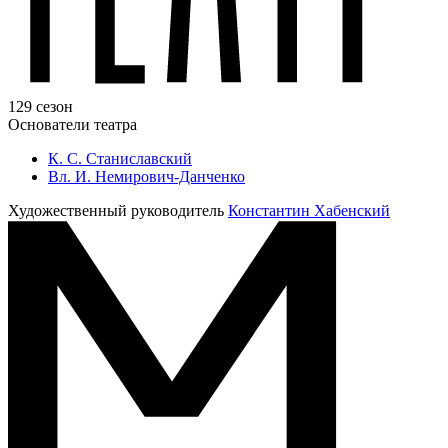
129 сезон
Основатели театра
К. С. Станиславский
Вл. И. Немирович-Данченко
Художественный руководитель
Константин Хабенский