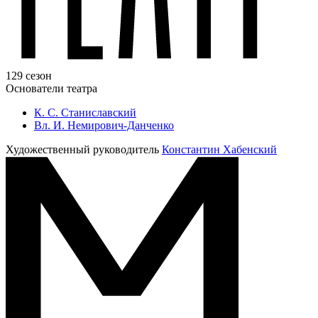
129 сезон
Основатели театра
К. С. Станиславский
Вл. И. Немирович-Данченко
Художественный руководитель
Константин Хабенский