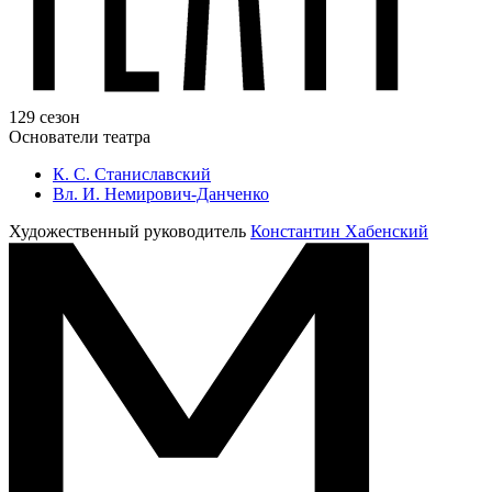
129 сезон
Основатели театра
К. С. Станиславский
Вл. И. Немирович-Данченко
Художественный руководитель
Константин Хабенский