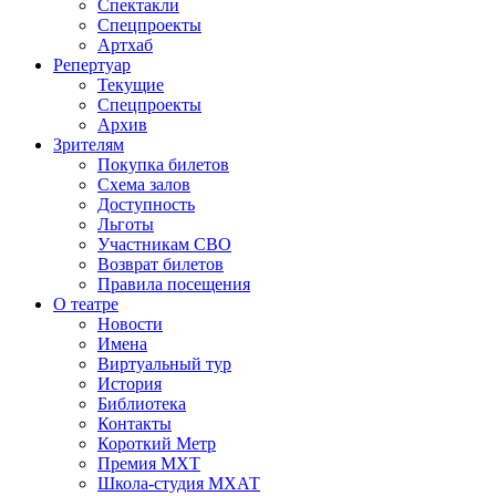
Спектакли
Спецпроекты
Артхаб
Репертуар
Текущие
Спецпроекты
Архив
Зрителям
Покупка билетов
Схема залов
Доступность
Льготы
Участникам СВО
Возврат билетов
Правила посещения
О театре
Новости
Имена
Виртуальный тур
История
Библиотека
Контакты
Короткий Метр
Премия МХТ
Школа-студия МХАТ