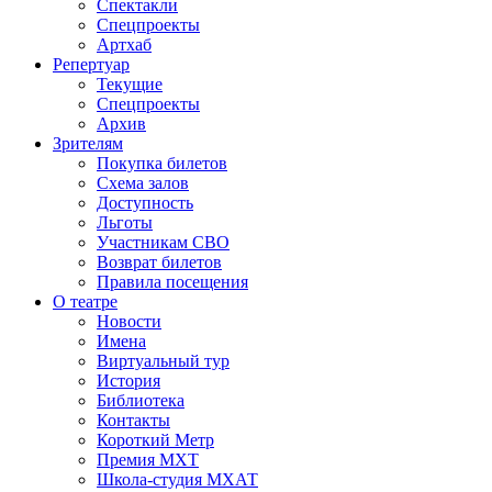
Спектакли
Спецпроекты
Артхаб
Репертуар
Текущие
Спецпроекты
Архив
Зрителям
Покупка билетов
Схема залов
Доступность
Льготы
Участникам СВО
Возврат билетов
Правила посещения
О театре
Новости
Имена
Виртуальный тур
История
Библиотека
Контакты
Короткий Метр
Премия МХТ
Школа-студия МХАТ