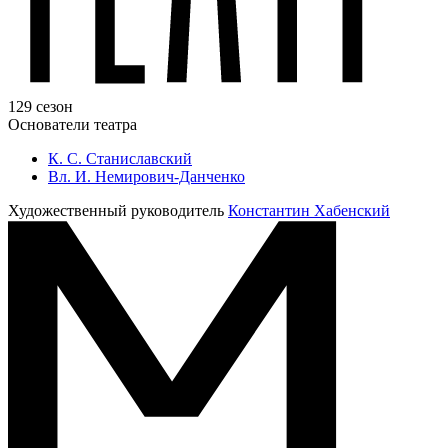
129 сезон
Основатели театра
К. С. Станиславский
Вл. И. Немирович-Данченко
Художественный руководитель
Константин Хабенский