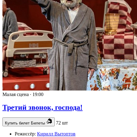
Малая сцена ∙
19:00
Третий звонок, господа!
72 шт
Купить билет
Билеты
Режиссёр:
Кирилл Вытоптов