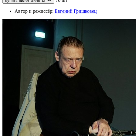
70 шт
Купить билет
Билеты
Автор и режиссёр:
Евгений Гришковец