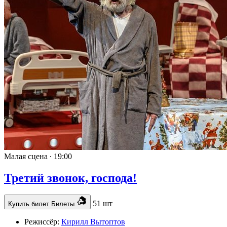
Малая сцена ∙
19:00
Третий звонок, господа!
51 шт
Купить билет
Билеты
Режиссёр:
Кирилл Вытоптов