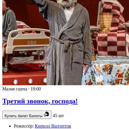
Малая сцена ∙
19:00
Третий звонок, господа!
45 шт
Купить билет
Билеты
Режиссёр:
Кирилл Вытоптов