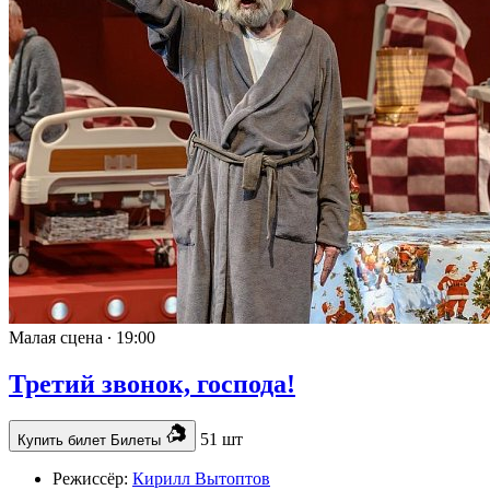
Малая сцена ∙
19:00
Третий звонок, господа!
51 шт
Купить билет
Билеты
Режиссёр:
Кирилл Вытоптов