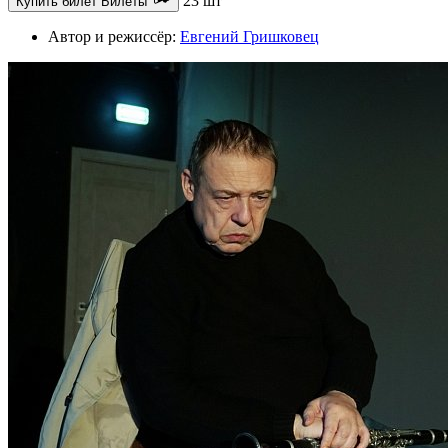
23 шт
Купить билет
Билеты
Автор и режиссёр:
Евгений Гришковец