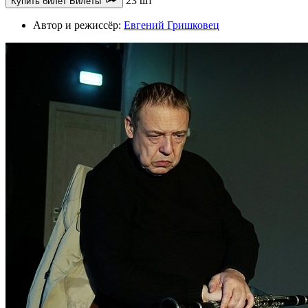
23 шт
Купить билет
Билеты
Автор и режиссёр:
Евгений Гришковец