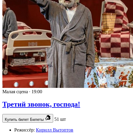
Малая сцена ∙
19:00
Третий звонок, господа!
51 шт
Купить билет
Билеты
Режиссёр:
Кирилл Вытоптов