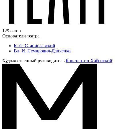
129 сезон
Основатели театра
К. С. Станиславский
Вл. И. Немирович-Данченко
Художественный руководитель
Константин Хабенский