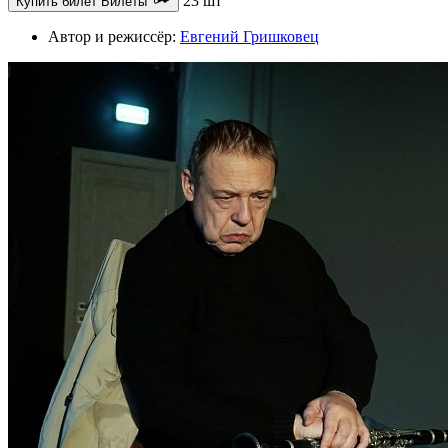
23 шт
Купить билет
Билеты
Автор и режиссёр:
Евгений Гришковец