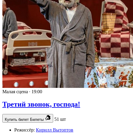
Малая сцена ∙
19:00
Третий звонок, господа!
51 шт
Купить билет
Билеты
Режиссёр:
Кирилл Вытоптов