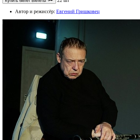
22 шт
Купить билет
Билеты
Автор и режиссёр:
Евгений Гришковец