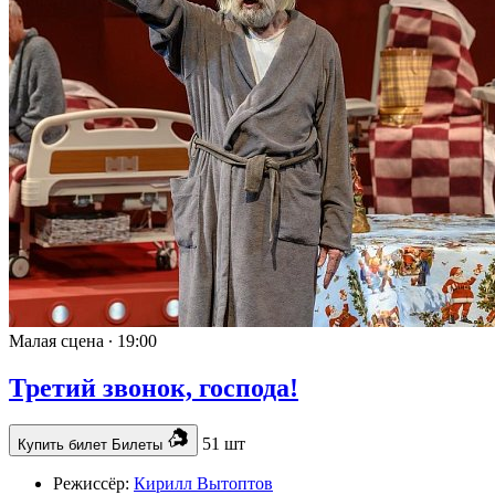
Малая сцена ∙
19:00
Третий звонок, господа!
51 шт
Купить билет
Билеты
Режиссёр:
Кирилл Вытоптов