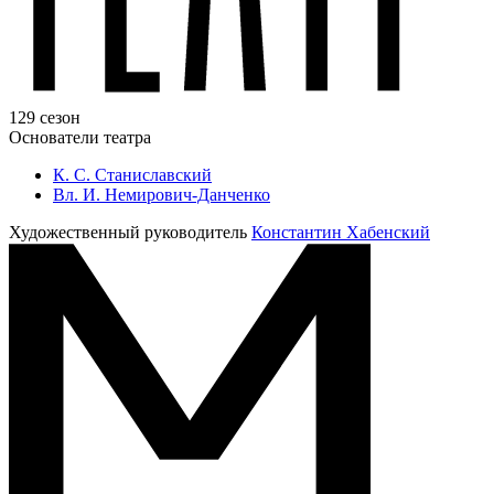
129 сезон
Основатели театра
К. С. Станиславский
Вл. И. Немирович-Данченко
Художественный руководитель
Константин Хабенский