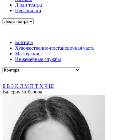
Люди театра
Персоналии
Контора
Художественно-постановочная часть
Мастерские
Инженерные службы
Б
В
З
К
Л
М
П
Т
Х
Ч
Ш
Валерия Либерова