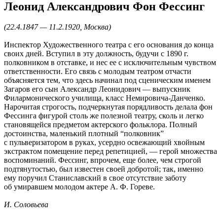
Леонид Александрович Фон Фессинг
(22.4.1847 — 11.2.1920, Москва)
Инспектор Художественного театра с его основания до конца
своих дней. Вступил в эту должность, будучи с 1890 г.
полковником в отставке, и нес ее с исключительным чувством
ответственности. Его связь с молодым театром отчасти
объясняется тем, что здесь начинал под сценическим именем
Загаров его сын Александр Леонидович — выпускник
Филармонического училища, класс Немировича-Данченко.
Нарочитая строгость, подчеркнутая порядливость делала фон
Фессинга фигурой столь же полезной театру, сколь и легко
становящейся предметом актерского фольклора. Полный
достоинства, маленький плотный “полковник”
с пульверизатором в руках, усердно освежающий хвойным
экстрактом помещение перед репетицией, — герой множества
воспоминаний. Фессинг, впрочем, еще более, чем строгой
подтянутостью, был известен своей добротой; так, именно
ему поручил Станиславский в свое отсутствие заботу
об умиравшем молодом актере А. Ф. Гореве.
И. Соловьева