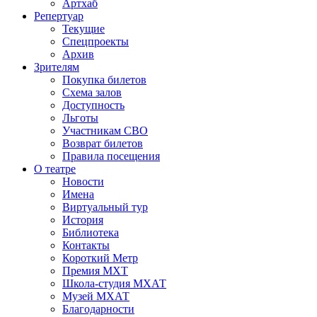
Артхаб
Репертуар
Текущие
Спецпроекты
Архив
Зрителям
Покупка билетов
Схема залов
Доступность
Льготы
Участникам СВО
Возврат билетов
Правила посещения
О театре
Новости
Имена
Виртуальный тур
История
Библиотека
Контакты
Короткий Метр
Премия МХТ
Школа-студия МХАТ
Музей МХАТ
Благодарности