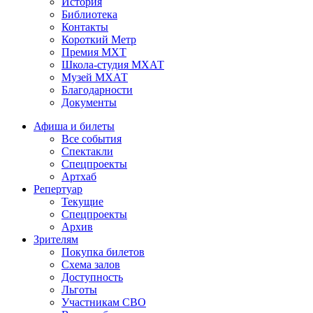
История
Библиотека
Контакты
Короткий Метр
Премия МХТ
Школа-студия МХАТ
Музей МХАТ
Благодарности
Документы
Афиша и билеты
Все события
Спектакли
Спецпроекты
Артхаб
Репертуар
Текущие
Спецпроекты
Архив
Зрителям
Покупка билетов
Схема залов
Доступность
Льготы
Участникам СВО