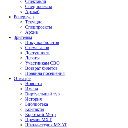
Спектакли
Спецпроекты
Артхаб
Репертуар
Текущие
Спецпроекты
Архив
Зрителям
Покупка билетов
Схема залов
Доступность
Льготы
Участникам СВО
Возврат билетов
Правила посещения
О театре
Новости
Имена
Виртуальный тур
История
Библиотека
Контакты
Короткий Метр
Премия МХТ
Школа-студия МХАТ