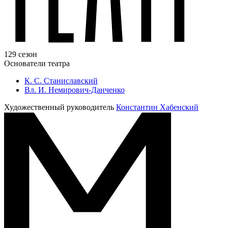
129 сезон
Основатели театра
К. С. Станиславский
Вл. И. Немирович-Данченко
Художественный руководитель
Константин Хабенский