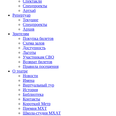
Спектакли
Спецпроекты
Артхаб
Репертуар
Текущие
Спецпроекты
Архив
Зрителям
Покупка билетов
Схема залов
Доступность
Льготы
Участникам СВО
Возврат билетов
Правила посещения
О театре
Новости
Имена
Виртуальный тур
История
Библиотека
Контакты
Короткий Метр
Премия МХТ
Школа-студия МХАТ