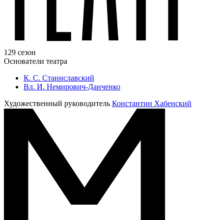
129 сезон
Основатели театра
К. С. Станиславский
Вл. И. Немирович-Данченко
Художественный руководитель
Константин Хабенский