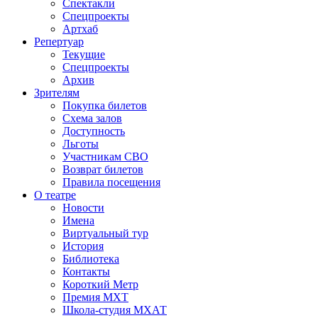
Спектакли
Спецпроекты
Артхаб
Репертуар
Текущие
Спецпроекты
Архив
Зрителям
Покупка билетов
Схема залов
Доступность
Льготы
Участникам СВО
Возврат билетов
Правила посещения
О театре
Новости
Имена
Виртуальный тур
История
Библиотека
Контакты
Короткий Метр
Премия МХТ
Школа-студия МХАТ