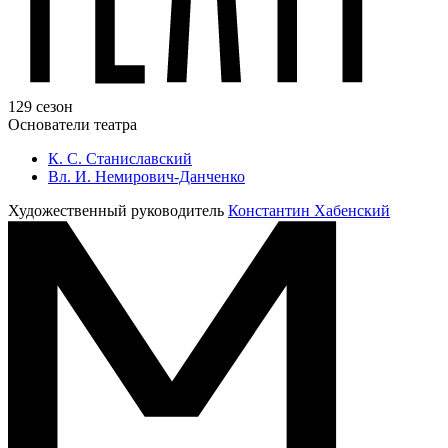
129 сезон
Основатели театра
К. С. Станиславский
Вл. И. Немирович-Данченко
Художественный руководитель
Константин Хабенский