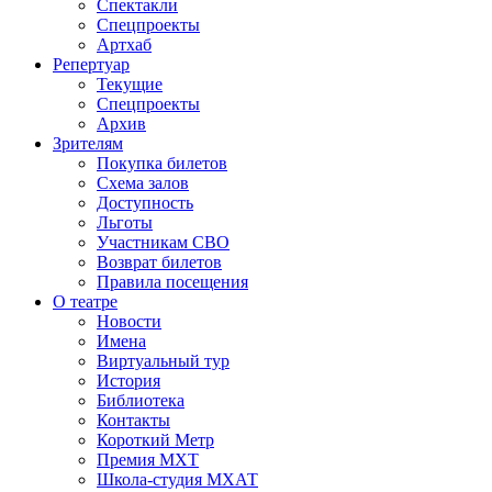
Спектакли
Спецпроекты
Артхаб
Репертуар
Текущие
Спецпроекты
Архив
Зрителям
Покупка билетов
Схема залов
Доступность
Льготы
Участникам СВО
Возврат билетов
Правила посещения
О театре
Новости
Имена
Виртуальный тур
История
Библиотека
Контакты
Короткий Метр
Премия МХТ
Школа-студия МХАТ