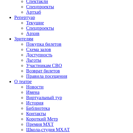
Спектакли
Спецпроекты
Артхаб
Репертуар
Текущие
Спецпроекты
Архив
Зрителям
Покупка билетов
Схема залов
Доступность
Льготы
Участникам СВО
Возврат билетов
Правила посещения
О театре
Новости
Имена
Виртуальный тур
История
Библиотека
Контакты
Короткий Метр
Премия МХТ
Школа-студия МХАТ