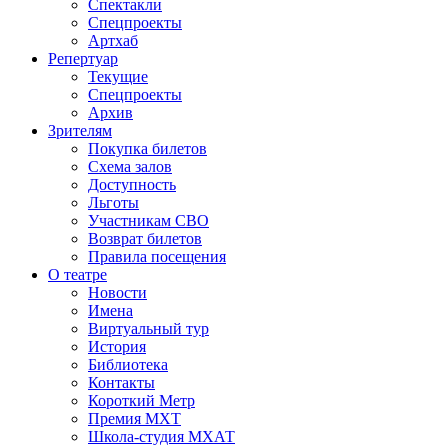
Спектакли
Спецпроекты
Артхаб
Репертуар
Текущие
Спецпроекты
Архив
Зрителям
Покупка билетов
Схема залов
Доступность
Льготы
Участникам СВО
Возврат билетов
Правила посещения
О театре
Новости
Имена
Виртуальный тур
История
Библиотека
Контакты
Короткий Метр
Премия МХТ
Школа-студия МХАТ