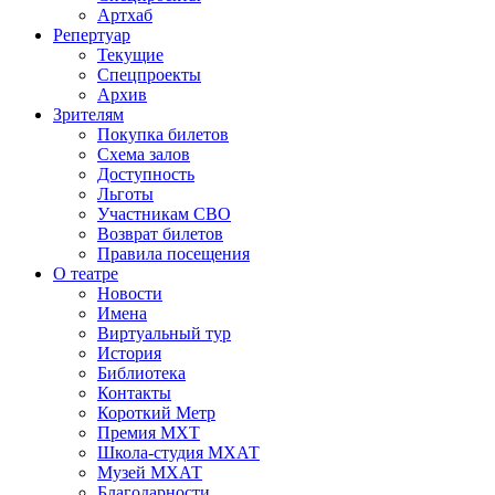
Артхаб
Репертуар
Текущие
Спецпроекты
Архив
Зрителям
Покупка билетов
Схема залов
Доступность
Льготы
Участникам СВО
Возврат билетов
Правила посещения
О театре
Новости
Имена
Виртуальный тур
История
Библиотека
Контакты
Короткий Метр
Премия МХТ
Школа-студия МХАТ
Музей МХАТ
Благодарности