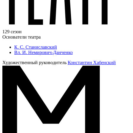
129 сезон
Основатели театра
К. С. Станиславский
Вл. И. Немирович-Данченко
Художественный руководитель
Константин Хабенский