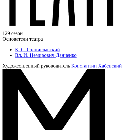
129 сезон
Основатели театра
К. С. Станиславский
Вл. И. Немирович-Данченко
Художественный руководитель
Константин Хабенский