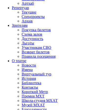
Артхаб
Репертуар
Текущие
Спецпроекты
Архив
Зрителям
Покупка билетов
Схема залов
Доступность
Льготы
Участникам СВО
Возврат билетов
Правила посещения
О театре
Новости
Имена
Виртуальный тур
История
Библиотека
Контакты
Короткий Метр
Премия МХТ
Школа-студия МХАТ
Музей МХАТ
Благодарности