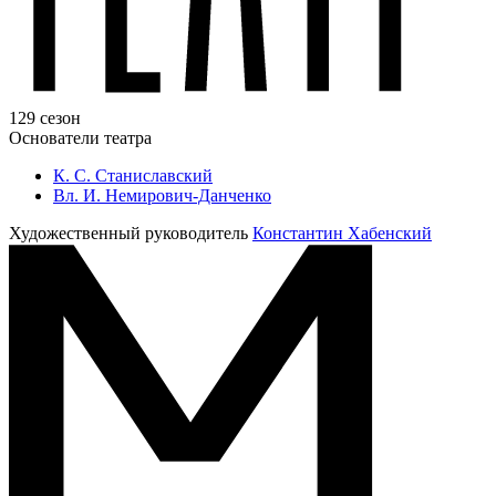
129 сезон
Основатели театра
К. С. Станиславский
Вл. И. Немирович-Данченко
Художественный руководитель
Константин Хабенский