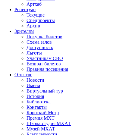
Артхаб
Репертуар
Текущие
Спецпроекты
Архив
Зрителям
Покупка билетов
Схема залов
Доступность
Льготы
Участникам СВО
Возврат билетов
Правила посещения
О театре
Новости
Имена
Виртуальный тур
История
Библиотека
Контакты
Короткий Метр
Премия МХТ
Школа-студия МХАТ
Музей МХАТ
Благодарности