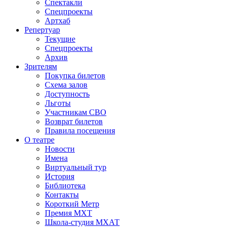
Спектакли
Спецпроекты
Артхаб
Репертуар
Текущие
Спецпроекты
Архив
Зрителям
Покупка билетов
Схема залов
Доступность
Льготы
Участникам СВО
Возврат билетов
Правила посещения
О театре
Новости
Имена
Виртуальный тур
История
Библиотека
Контакты
Короткий Метр
Премия МХТ
Школа-студия МХАТ