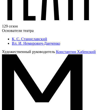
129 сезон
Основатели театра
К. С. Станиславский
Вл. И. Немирович-Данченко
Художественный руководитель
Константин Хабенский