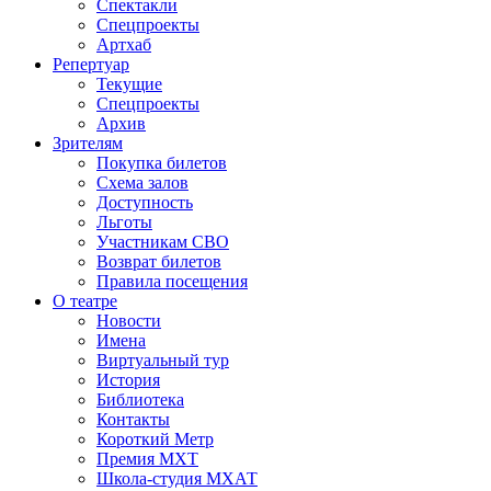
Спектакли
Спецпроекты
Артхаб
Репертуар
Текущие
Спецпроекты
Архив
Зрителям
Покупка билетов
Схема залов
Доступность
Льготы
Участникам СВО
Возврат билетов
Правила посещения
О театре
Новости
Имена
Виртуальный тур
История
Библиотека
Контакты
Короткий Метр
Премия МХТ
Школа-студия МХАТ