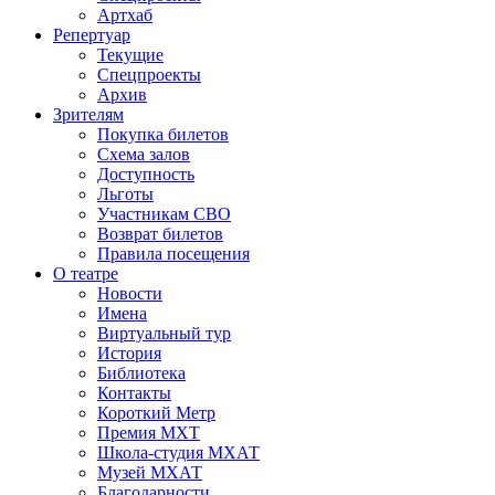
Артхаб
Репертуар
Текущие
Спецпроекты
Архив
Зрителям
Покупка билетов
Схема залов
Доступность
Льготы
Участникам СВО
Возврат билетов
Правила посещения
О театре
Новости
Имена
Виртуальный тур
История
Библиотека
Контакты
Короткий Метр
Премия МХТ
Школа-студия МХАТ
Музей МХАТ
Благодарности