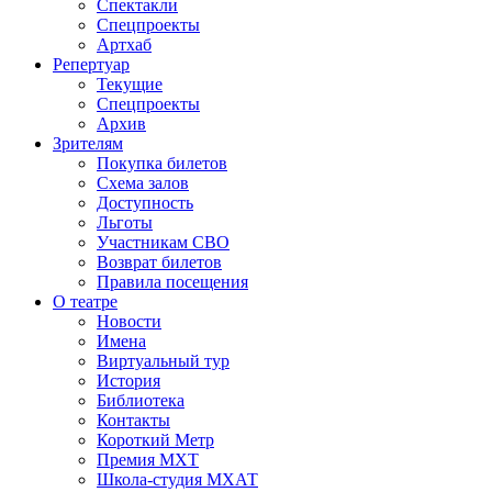
Спектакли
Спецпроекты
Артхаб
Репертуар
Текущие
Спецпроекты
Архив
Зрителям
Покупка билетов
Схема залов
Доступность
Льготы
Участникам СВО
Возврат билетов
Правила посещения
О театре
Новости
Имена
Виртуальный тур
История
Библиотека
Контакты
Короткий Метр
Премия МХТ
Школа-студия МХАТ