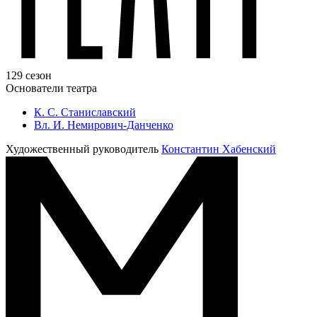
129 сезон
Основатели театра
К. С. Станиславский
Вл. И. Немирович-Данченко
Художественный руководитель
Константин Хабенский